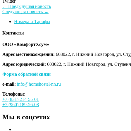
Twitter
Навигация
Предыдущая
← Предыдущая новость
Следующая
новость:
Следующая новость →
по
новость:
Номера и Тарифы
записям
Контакты
ООО «КомфортХоум»
Адрес местонахождения:
603022, г. Нижний Новгород, ул. Студ
Адрес юридический:
603022, г. Нижний Новгород, ул. Студенче
Форма обратной связи
e-mail:
info@homehostel-nn.ru
Телефоны:
+7 (831) 214-55-01
+7 (960) 189-56-08
Мы в соцсетях