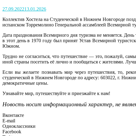
Posted
27.09.2022
13.01.2026
on
Коллектив Хостела на Студенческой в Нижнем Новгороде поздр
испанском Торремолино Генеральной ассамблеей Всемирной тури
Дата празднования Всемирного дня туризма не меняется. День 
в этот день в 1970 году был принят Устав Всемирной туристс
Южном.
Трудно не согласиться, что путешествие — это, пожалуй, сам
иной страны посетить её лично и пообщаться с жителями. Лучш
Если вы желаете познавать мир через путешествия, то, рек
студенческой в Нижнем Новгороде по адресу: 603022, г. Нижни
демократичные цены.
Узнавайте мир, путешествуйте и приезжайте к нам!
Новость носит информационный характер, не являе
Вконтакте
E-mail
Одноклассники
Facebook