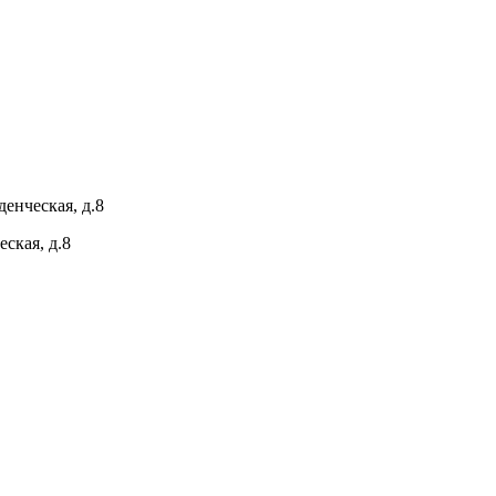
енческая, д.8
ская, д.8