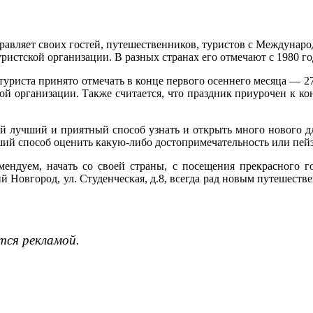
авляет своих гостей, путешественников, туристов с Междунаро
стской организации. В разных странах его отмечают с 1980 года
туриста принято отмечать в конце первого осеннего месяца — 27
кой организации. Также считается, что праздник приурочен к ко
ый лучший и приятный способ узнать и открыть много нового дл
ий способ оценить какую-либо достопримечательность или пейза
омендуем, начать со своей страны, с посещения прекрасного 
й Новгород, ул. Студенческая, д.8, всегда рад новым путешест
тся рекламой.