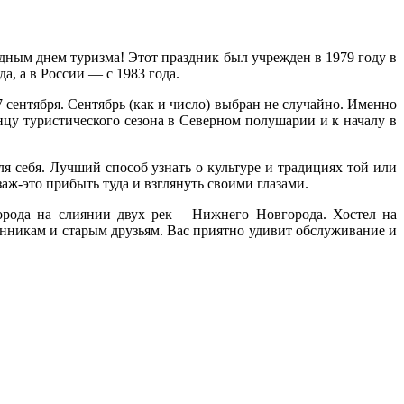
дным днем туризма! Этот праздник был учрежден в 1979 году в
, а в России — с 1983 года.
 сентября. Сентябрь (как и число) выбран не случайно. Именно
нцу туристического сезона в Северном полушарии и к началу в
я себя. Лучший способ узнать о культуре и традициях той или
ж-это прибыть туда и взглянуть своими глазами.
города на слиянии двух рек – Нижнего Новгорода. Хостел на
венникам и старым друзьям. Вас приятно удивит обслуживание и