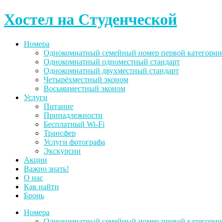
Skip
Хостел на Студенческой
to
content
Номера
Однокомнатный семейный номер первой категории
Однокомнатный одноместный стандарт
Однокомнатный двухместный стандарт
Четырёхместный эконом
Восьмиместный эконом
Услуги
Питание
Принадлежности
Бесплатный Wi-Fi
Трансфер
Услуги фотографа
Экскурсии
Акции
Важно знать!
О нас
Как найти
Бронь
Номера
Однокомнатный семейный номер первой категории