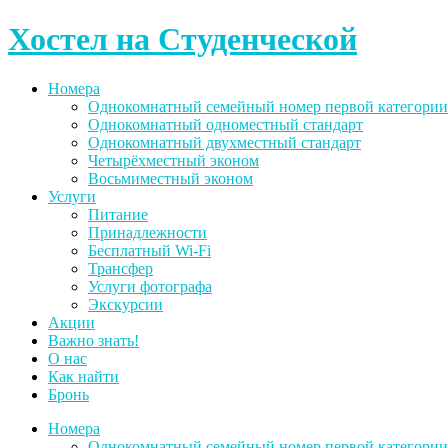
Skip
Хостел на Студенческой
to
content
Номера
Однокомнатный семейный номер первой категории
Однокомнатный одноместный стандарт
Однокомнатный двухместный стандарт
Четырёхместный эконом
Восьмиместный эконом
Услуги
Питание
Принадлежности
Бесплатный Wi-Fi
Трансфер
Услуги фотографа
Экскурсии
Акции
Важно знать!
О нас
Как найти
Бронь
Номера
Однокомнатный семейный номер первой категории