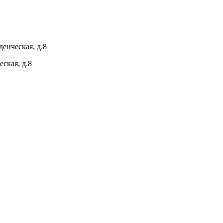
енческая, д.8
ская, д.8