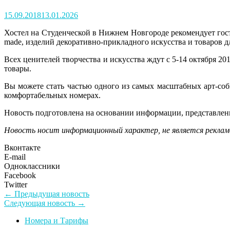
Posted
15.09.2018
13.01.2026
on
Хостел на Студенческой в Нижнем Новгороде рекомендует гос
made, изделий декоративно-прикладного искусства и товаров д
Всех ценителей творчества и искусства ждут с 5-14 октября 
товары.
Вы можете стать частью одного из самых масштабных арт-соб
комфортабельных номерах.
Новость подготовлена на основании информации, представлен
Новость носит информационный характер, не является реклам
Вконтакте
E-mail
Одноклассники
Facebook
Twitter
Навигация
Предыдущая
← Предыдущая новость
Следующая
новость:
Следующая новость →
по
новость:
Номера и Тарифы
записям