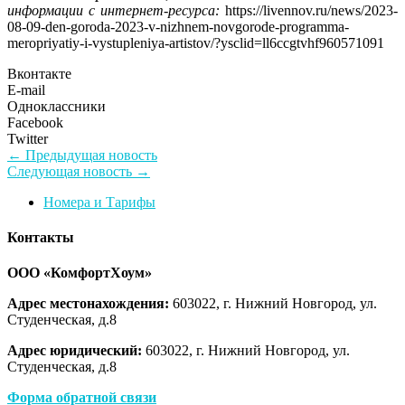
информации с интернет-ресурса:
https://livennov.ru/news/2023-
08-09-den-goroda-2023-v-nizhnem-novgorode-programma-
meropriyatiy-i-vystupleniya-artistov/?ysclid=ll6ccgtvhf960571091
Вконтакте
E-mail
Одноклассники
Facebook
Twitter
Навигация
Предыдущая
← Предыдущая новость
Следующая
новость:
Следующая новость →
по
новость:
Номера и Тарифы
записям
Контакты
ООО «КомфортХоум»
Адрес местонахождения:
603022, г. Нижний Новгород, ул.
Студенческая, д.8
Адрес юридический:
603022, г. Нижний Новгород, ул.
Студенческая, д.8
Форма обратной связи