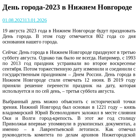
День города-2023 в Нижнем Новгороде
Posted
01.08.2023
13.01.2026
on
19 августа 2023 года в Нижнем Новгороде будут праздновать
День города. В этом году отмечается 802 года со дня
основания нашего города.
Сейчас День города в Нижнем Новгороде празднуют в третью
субботу августа. Однако так было не всегда. Например, с 1993
по 2013 год праздник устраивали во второе воскресенье
сентября. Потом торжественную дату изменили и соединили с
государственным праздником – Днем России. День города в
Нижнем Новгороде стали отмечать 12 июня. В 2019 году
приняли решение перенести праздник на дату, которая
используется и по сей день, – третья суббота августа.
Выбранный день можно объяснить с исторической точки
зрения. Нижний Новгород был основан в 1221 году – князь
владимирский Юрий Всеволодович заложил в месте слияния
Оки и Волги город-крепость. В этот же год столицу
Приволжья впервые упомянули в рукописных документах, а
именно – в Лаврентьевской летописи. Как отмечал
руководитель комитета по делам архивов Нижегородской