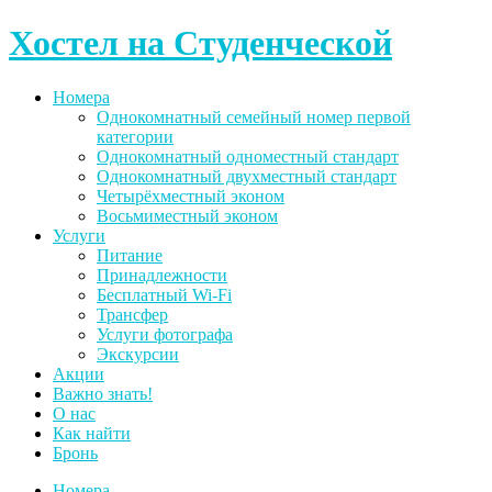
Skip
Хостел на Студенческой
to
content
Номера
Однокомнатный семейный номер первой
категории
Однокомнатный одноместный стандарт
Однокомнатный двухместный стандарт
Четырёхместный эконом
Восьмиместный эконом
Услуги
Питание
Принадлежности
Бесплатный Wi-Fi
Трансфер
Услуги фотографа
Экскурсии
Акции
Важно знать!
О нас
Как найти
Бронь
Номера