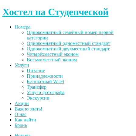
Skip
Хостел на Студенческой
to
content
Номера
Однокомнатный семейный номер первой
категории
Однокомнатный одноместный стандарт
Однокомнатный двухместный стандарт
Четырёхместный эконом
Восьмиместный эконом
Услуги
Питание
Принадлежности
Бесплатный Wi-Fi
Трансфер
Услуги фотографа
Экскурсии
Акции
Важно знать!
О нас
Как найти
Бронь
Номера