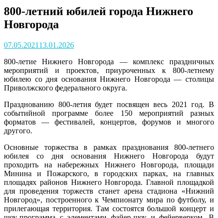
800-летний юбилей города Нижнего
Новгорода
Posted
07.05.2021
13.01.2026
on
800-летие Нижнего Новгорода — комплекс праздничных
мероприятий и проектов, приуроченных к 800-летнему
юбилею со дня основания Нижнего Новгорода — столицы
Приволжского федерального округа.
Празднованию 800-летия будет посвящен весь 2021 год. В
событийной программе более 150 мероприятий разных
форматов — фестивалей, концертов, форумов и многого
другого.
Основные торжества в рамках празднования 800-летнего
юбилея со дня основания Нижнего Новгорода будут
проходить на набережных Нижнего Новгорода, площади
Минина и Пожарского, в городских парках, на главных
площадях районов Нижнего Новгорода. Главной площадкой
для проведения торжеств станет арена стадиона «Нижний
Новгород», построенного к Чемпионату мира по футболу, и
прилегающая территория. Там состоятся большой концерт и
шоу-программа с элементами файер-шоу и фейерверком. В