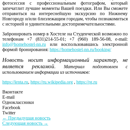
фотосессия с профессиональным фотографом, который
запечатлит лучшие моменты Вашей поездки. Или Вы сможете
отправиться на интереснейшую экскурсию по Нижнему
Новгороду и/или близлежащим городам, чтобы познакомиться
с историей и удивительными достопримечательностями.
Забронировать номер в Хостеле на Студенческой возможно по
телефонам +7 (831)214-55-01; +7 (960) 189-56-08, e-mail:
info@homehostel-nn.ru
или воспользовавшись электронной
формой бронирования:
https://homehostel-nn.ru/booking/
Новость носит информационный характер, не
является рекламой.
Материал подготовлен с
использованием информации из источников:
https://lenta.ru
,
https://ru.wikipedia.org
,
https://rg.ru
Вконтакте
E-mail
Одноклассники
Facebook
Twitter
Навигация
Предыдущая
← Предыдущая новость
Следующая
новость:
Следующая новость →
по
новость: