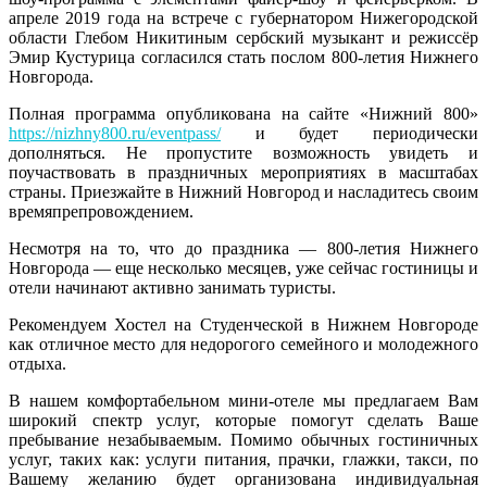
апреле 2019 года на встрече с губернатором Нижегородской
области Глебом Никитиным сербский музыкант и режиссёр
Эмир Кустурица согласился стать послом 800-летия Нижнего
Новгорода.
Полная программа опубликована на сайте «Нижний 800»
https://nizhny800.ru/eventpass/
и будет периодически
дополняться. Не пропустите возможность увидеть и
поучаствовать в праздничных мероприятиях в масштабах
страны. Приезжайте в Нижний Новгород и насладитесь своим
времяпрепровождением.
Несмотря на то, что до праздника — 800-летия Нижнего
Новгорода — еще несколько месяцев, уже сейчас гостиницы и
отели начинают активно занимать туристы.
Рекомендуем Хостел на Студенческой в Нижнем Новгороде
как отличное место для недорогого семейного и молодежного
отдыха.
В нашем комфортабельном мини-отеле мы предлагаем Вам
широкий спектр услуг, которые помогут сделать Ваше
пребывание незабываемым. Помимо обычных гостиничных
услуг, таких как: услуги питания, прачки, глажки, такси, по
Вашему желанию будет организована индивидуальная