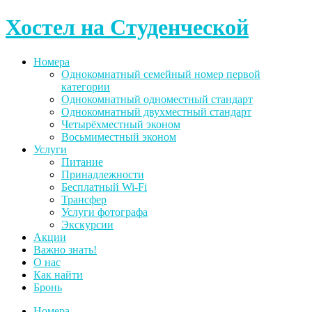
Skip
Хостел на Студенческой
to
content
Номера
Однокомнатный семейный номер первой
категории
Однокомнатный одноместный стандарт
Однокомнатный двухместный стандарт
Четырёхместный эконом
Восьмиместный эконом
Услуги
Питание
Принадлежности
Бесплатный Wi-Fi
Трансфер
Услуги фотографа
Экскурсии
Акции
Важно знать!
О нас
Как найти
Бронь
Номера