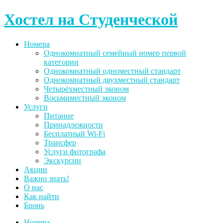
Skip
Хостел на Студенческой
to
content
Номера
Однокомнатный семейный номер первой
категории
Однокомнатный одноместный стандарт
Однокомнатный двухместный стандарт
Четырёхместный эконом
Восьмиместный эконом
Услуги
Питание
Принадлежности
Бесплатный Wi-Fi
Трансфер
Услуги фотографа
Экскурсии
Акции
Важно знать!
О нас
Как найти
Бронь
Номера