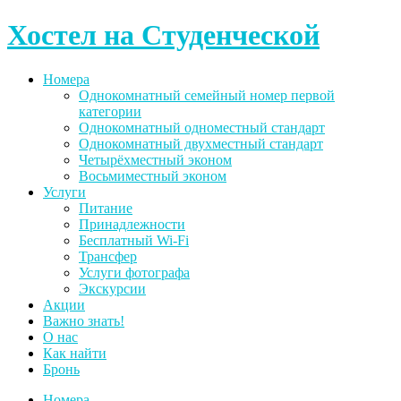
Skip
Хостел на Студенческой
to
content
Номера
Однокомнатный семейный номер первой
категории
Однокомнатный одноместный стандарт
Однокомнатный двухместный стандарт
Четырёхместный эконом
Восьмиместный эконом
Услуги
Питание
Принадлежности
Бесплатный Wi-Fi
Трансфер
Услуги фотографа
Экскурсии
Акции
Важно знать!
О нас
Как найти
Бронь
Номера