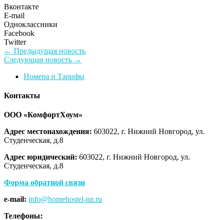
Вконтакте
E-mail
Одноклассники
Facebook
Twitter
Навигация
Предыдущая
← Предыдущая новость
Следующая
новость:
Следующая новость →
по
новость:
Номера и Тарифы
записям
Контакты
ООО «КомфортХоум»
Адрес местонахождения:
603022, г. Нижний Новгород, ул.
Студенческая, д.8
Адрес юридический:
603022, г. Нижний Новгород, ул.
Студенческая, д.8
Форма обратной связи
e-mail:
info@homehostel-nn.ru
Телефоны: