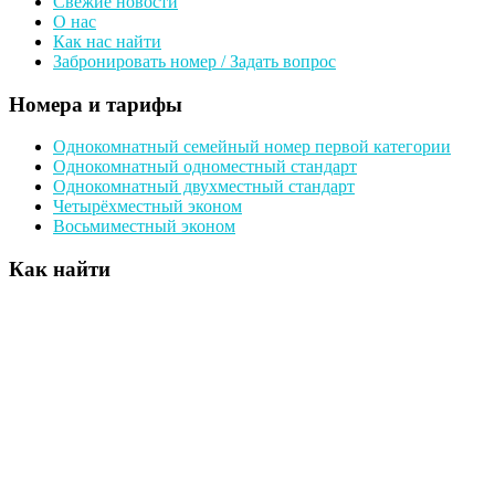
Свежие новости
О нас
Как нас найти
Забронировать номер / Задать вопрос
Номера и тарифы
Однокомнатный семейный номер первой категории
Однокомнатный одноместный стандарт
Однокомнатный двухместный стандарт
Четырёхместный эконом
Восьмиместный эконом
Как найти