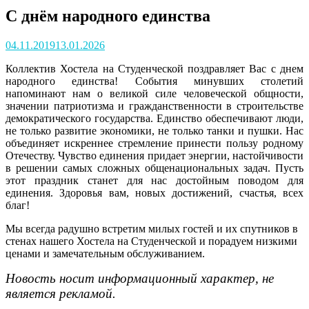
С днём народного единства
Posted
04.11.2019
13.01.2026
on
Коллектив Хостела на Студенческой поздравляет Вас с днем
народного единства! События минувших столетий
напоминают нам о великой силе человеческой общности,
значении патриотизма и гражданственности в строительстве
демократического государства. Единство обеспечивают люди,
не только развитие экономики, не только танки и пушки. Нас
объединяет искреннее стремление принести пользу родному
Отечеству. Чувство единения придает энергии, настойчивости
в решении самых сложных общенациональных задач. Пусть
этот праздник станет для нас достойным поводом для
единения. Здоровья вам, новых достижений, счастья, всех
благ!
Мы всегда радушно встретим милых гостей и их спутников в
стенах нашего Хостела на Студенческой и порадуем низкими
ценами и замечательным обслуживанием.
Новость носит информационный характер, не
является рекламой.