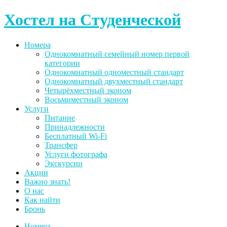
Skip
Хостел на Студенческой
to
content
Номера
Однокомнатный семейный номер первой
категории
Однокомнатный одноместный стандарт
Однокомнатный двухместный стандарт
Четырёхместный эконом
Восьмиместный эконом
Услуги
Питание
Принадлежности
Бесплатный Wi-Fi
Трансфер
Услуги фотографа
Экскурсии
Акции
Важно знать!
О нас
Как найти
Бронь
Номера